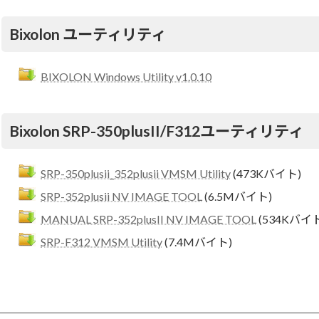
Bixolon ユーティリティ
BIXOLON Windows Utility v1.0.10
Bixolon SRP-350plusII/F312ユーティリティ
SRP-350plusii_352plusii VMSM Utility
(473Kバイト)
SRP-352plusii NV IMAGE TOOL
(6.5Mバイト)
MANUAL SRP-352plusII NV IMAGE TOOL
(534Kバイト
SRP-F312 VMSM Utility
(7.4Mバイト)