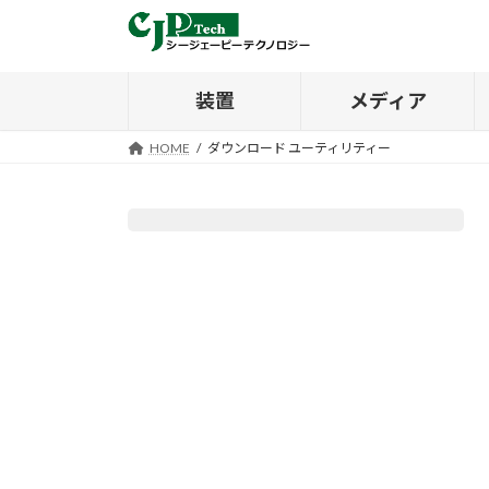
コ
ナ
ン
ビ
テ
ゲ
ン
ー
装置
メディア
ツ
シ
へ
ョ
HOME
ダウンロード ユーティリティー
ス
ン
キ
に
ッ
移
プ
動