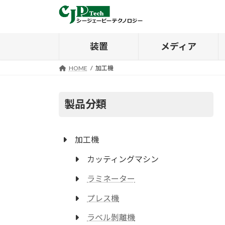
コ
ナ
ン
ビ
テ
ゲ
ン
ー
装置
メディア
ツ
シ
へ
ョ
HOME
加工機
ス
ン
キ
に
ッ
移
製品分類
プ
動
加工機
カッティングマシン
ラミネーター
プレス機
ラベル剝離機