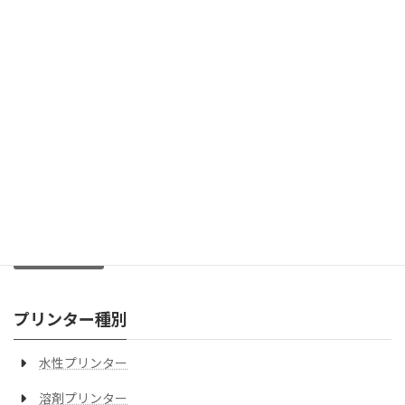
メーカー詳細ページ
カタログダウンロード
お見積り
お問合せ･
水性プリンター
プリンター種別
プリンター種別
水性プリンター
溶剤プリンター