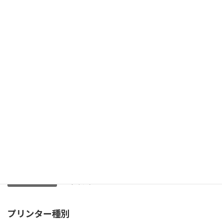
専用スタンド、電源コード、カッター、カッターホル
付属
クランプ、メディア ホルダー、セパレーティングナイ
品
液、廃液ボトル、RIP＆PRINTマネジメン
トソフトウェア(VersaWorks)、取扱説明書ほか
メーカー詳細ページ
カタログ ダウンロード
お見積もり
UVプリンター
プリンター種別
プリンター種別