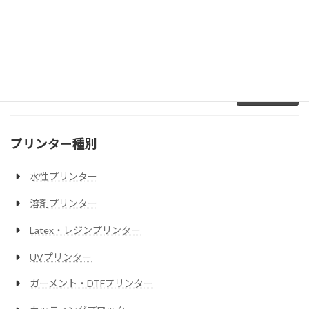
より生産性を高めた、
手頃な価格のLatexミッドレンジモデル
屋外品質：24.8m2/時
屋内品質：12.4m2/時
幅1,625mm（64インチ）
続きを読む
プリンター種別
水性プリンター
溶剤プリンター
Latex・レジンプリンター
UVプリンター
ガーメント・DTFプリンター